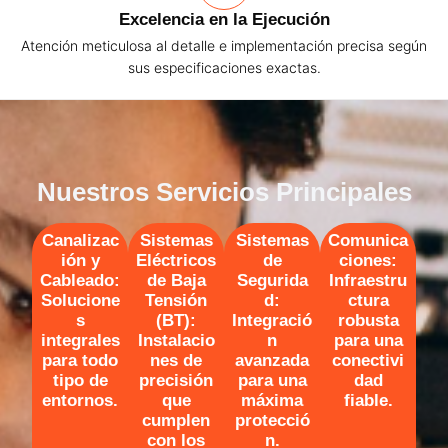
Excelencia en la Ejecución
Atención meticulosa al detalle e implementación precisa según
sus especificaciones exactas.
Nuestros Servicios Principales
Canalizac
Sistemas
Sistemas
Comunica
ión y
Eléctricos
de
ciones:
Cableado:
de Baja
Segurida
Infraestru
Solucione
Tensión
d:
ctura
s
(BT):
Integració
robusta
integrales
Instalacio
n
para una
para todo
nes de
avanzada
conectivi
tipo de
precisión
para una
dad
entornos.
que
máxima
fiable.
cumplen
protecció
con los
n.