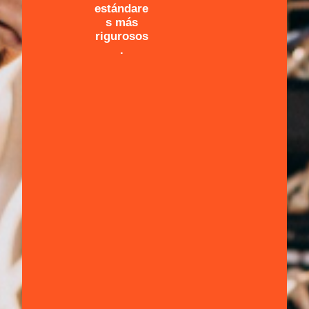
estándare
s más
rigurosos
.